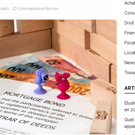
Acha
seils
Commentaires fermés
Conse
Droit
Finan
Fiscal
Locat
New
Trav
ART
Étude
en 2
Quel 
appa