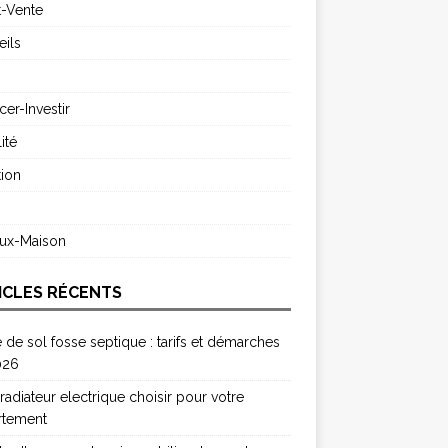
t-Vente
ils
cer-Investir
ité
ion
s
aux-Maison
ICLES RÉCENTS
 de sol fosse septique : tarifs et démarches
026
radiateur electrique choisir pour votre
rtement