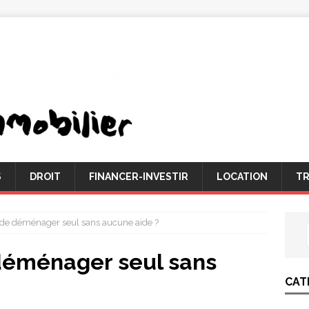
S
DROIT
FINANCER-INVESTIR
LOCATION
TR
e de déménager seul sans aucune aide ?
 déménager seul sans
CAT