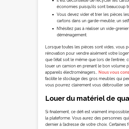
Il est déconseillé de recycler les car
économies puisqu’ils sont beaucoup tr
Vous devez vider et trier les pièces le
cartons dans un garde-meuble, un sel
N’hésitez pas à réaliser un vide-grenie
déménagement.
Lorsque toutes les pièces sont vides, vous 
rénovation pour vendre aisément votre logemen
que l’état soit le même que lors de l’entrée,
louer un camion en prenant le bon volume p
appareils électroménagers…
Nous vous conse
facilite le stockage des gros meubles qui pe
vous pourrez clairement vous débrouiller se
Louer du matériel de qual
Si finalement, ce défi est vraiment impossibl
la plateforme. Vous aurez des personnes qui
dernier à l’adresse de votre choix. Certaines