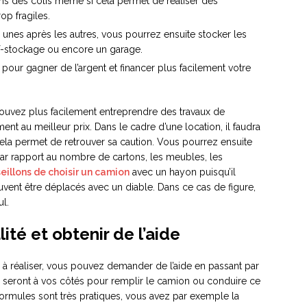
tons des colis même si cela permet de réaliser des
op fragiles.
s unes après les autres, vous pourrez ensuite stocker les
f-stockage ou encore un garage.
r pour gagner de l’argent et financer plus facilement votre
pouvez plus facilement entreprendre des travaux de
t au meilleur prix. Dans le cadre d’une location, il faudra
 cela permet de retrouver sa caution. Vous pourrez ensuite
ar rapport au nombre de cartons, les meubles, les
illons de choisir un camion
avec un hayon puisqu’il
uvent être déplacés avec un diable. Dans ce cas de figure,
ul.
ité et obtenir de l’aide
e à réaliser, vous pouvez demander de l’aide en passant par
 seront à vos côtés pour remplir le camion ou conduire ce
 formules sont très pratiques, vous avez par exemple la