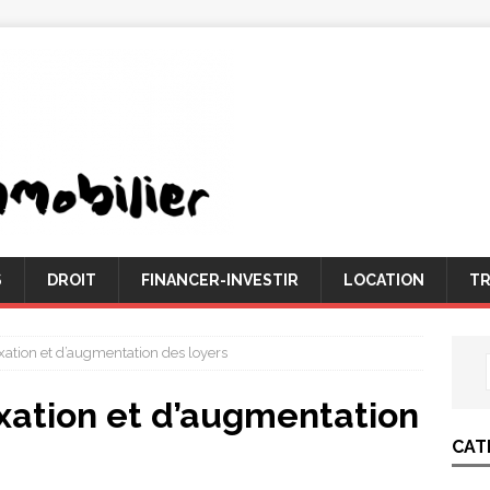
S
DROIT
FINANCER-INVESTIR
LOCATION
TR
xation et d’augmentation des loyers
xation et d’augmentation
CAT