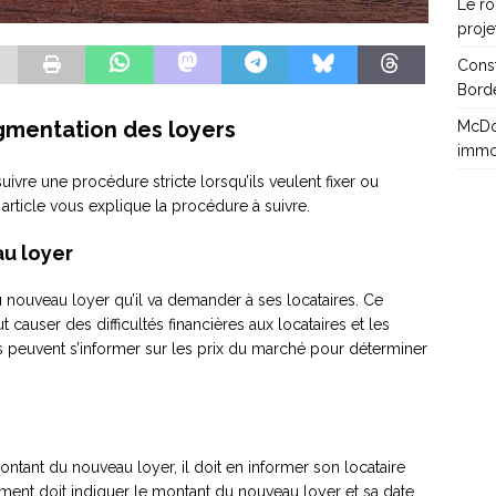
Le rô
proje
Cons
Borde
ugmentation des loyers
McDon
immo
uivre une procédure stricte lorsqu’ils veulent fixer ou
article vous explique la procédure à suivre.
au loyer
u nouveau loyer qu’il va demander à ses locataires. Ce
t causer des difficultés financières aux locataires et les
res peuvent s’informer sur les prix du marché pour déterminer
ontant du nouveau loyer, il doit en informer son locataire
ument doit indiquer le montant du nouveau loyer et sa date