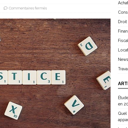
Acha
Commentaires fermés
Conse
Droit
Finan
Fiscal
Locat
New
Trav
ART
Étude
en 2
Quel 
appa