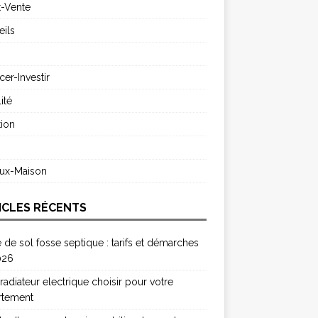
t-Vente
ils
cer-Investir
ité
ion
s
aux-Maison
ICLES RÉCENTS
 de sol fosse septique : tarifs et démarches
026
radiateur electrique choisir pour votre
rtement