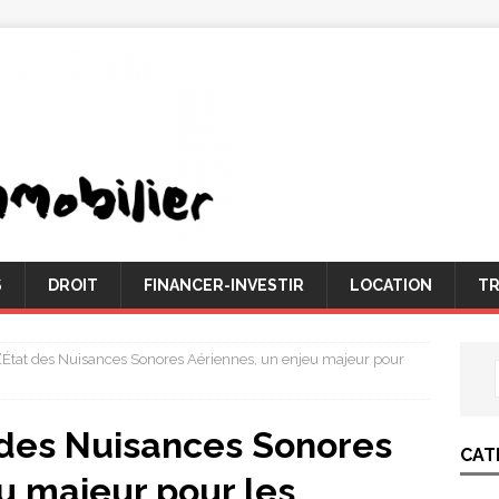
S
DROIT
FINANCER-INVESTIR
LOCATION
TR
L’État des Nuisances Sonores Aériennes, un enjeu majeur pour
t des Nuisances Sonores
CAT
u majeur pour les