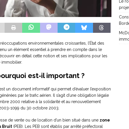
Le rô
proje
Cons
Borde
McDon
immo
 préoccupations environnementales croissantes, l’État des
enu un élément essentiel à prendre en compte dans le
découvrir en détail cette notion et ses implications pour les
é immobilier.
ourquoi est-il important ?
est un document informatif qui permet d’évaluer l’exposition
érées par le trafic aérien. Il s’agit d’une obligation légale
mbre 2000 relative à la solidarité et au renouvellement
n° 2003-1099 du 30 octobre 2003.
sse de vente ou de location d’un bien situé dans une
zone
u Bruit
(PEB). Les PEB sont établis par arrêté préfectoral