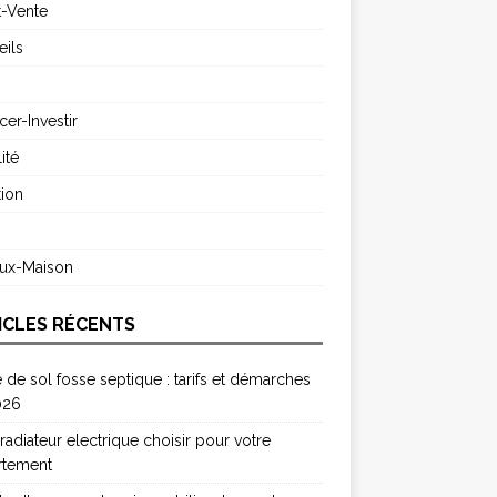
t-Vente
ils
cer-Investir
ité
ion
s
aux-Maison
ICLES RÉCENTS
 de sol fosse septique : tarifs et démarches
026
radiateur electrique choisir pour votre
rtement