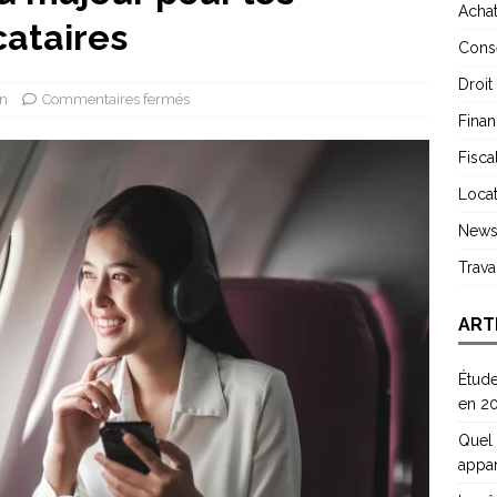
Acha
cataires
Conse
Droit
on
Commentaires fermés
Finan
Fiscal
Locat
New
Trav
ART
Étude
en 2
Quel 
appa