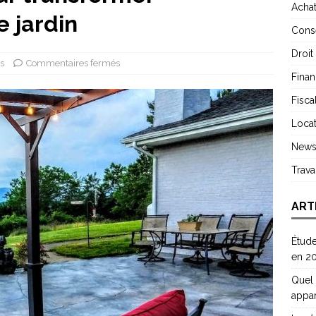
Acha
e jardin
Conse
Droit
s
Commentaires fermés
Finan
Fiscal
Locat
New
Trav
ART
Étude
en 2
Quel 
appa