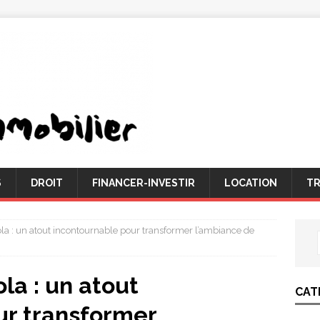
S
DROIT
FINANCER-INVESTIR
LOCATION
TR
ola : un atout incontournable pour transformer l’ambiance de
la : un atout
CAT
ur transformer