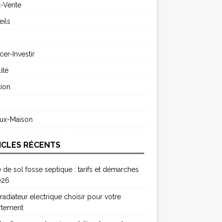
t-Vente
ils
cer-Investir
ité
ion
s
aux-Maison
ICLES RÉCENTS
 de sol fosse septique : tarifs et démarches
026
radiateur electrique choisir pour votre
rtement