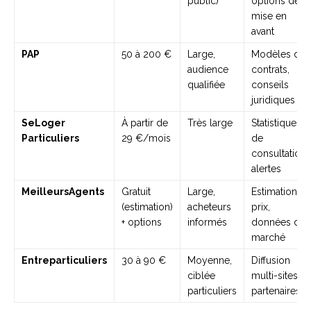
public)
options de
mise en
avant
PAP
50 à 200 €
Large,
Modèles de
audience
contrats,
qualifiée
conseils
juridiques
SeLoger
À partir de
Très large
Statistiques
Particuliers
29 €/mois
de
consultation,
alertes
MeilleursAgents
Gratuit
Large,
Estimation
(estimation)
acheteurs
prix,
+ options
informés
données de
marché
Entreparticuliers
30 à 90 €
Moyenne,
Diffusion
ciblée
multi-sites
particuliers
partenaires