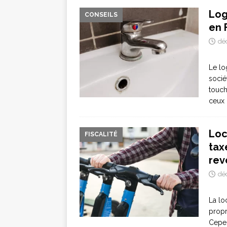
Log
CONSEILS
en 
dé
Le lo
socié
touch
ceux 
Loc
FISCALITÉ
tax
rev
dé
La lo
propr
Cepen