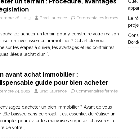
eter un terrain : Procédure, avantages
Quel 
appa
législation
cembre 26, 2023
Brad Laurence
Commentaires fermés
Le rô
proje
souhaitez acheter un terrain pour y construire votre maison
Cons
aliser un investissement immobilier ? Cet article vous
Borde
me sur les étapes à suivre, les avantages et les contraintes
ques liées à l’achat d’un
[…]
an avant achat immobilier :
ndispensable guide pour bien acheter
cembre 24, 2023
Brad Laurence
Commentaires fermés
envisagez d’acheter un bien immobilier ? Avant de vous
r tête baissée dans ce projet, il est essentiel de réaliser un
 complet pour éviter les mauvaises surprises et assurer la
ite de votre
[…]