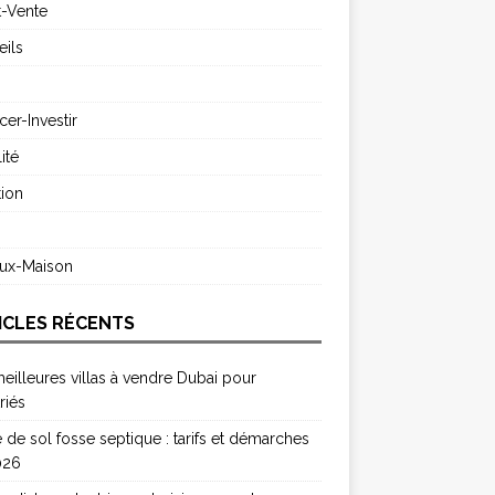
t-Vente
ils
cer-Investir
ité
ion
s
aux-Maison
ICLES RÉCENTS
eilleures villas à vendre Dubai pour
riés
 de sol fosse septique : tarifs et démarches
026