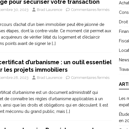
igé pour sécuriser votre transaction
Acha
cembre 30, 2023
Brad Laurence
Commentaires fermés
Conse
Droit
rcours d’achat d’un bien immobilier peut être jalonné de
ses étapes, dont la contre-visite. Ce moment clé permet aux
Finan
s acquéreurs de vérifier l’état du logement et d’éclaircir
Fiscal
ins points avant de signer le
[…]
Locat
New
certificat d’urbanisme : un outil essentiel
r les projets immobiliers
Trav
cembre 28, 2023
Brad Laurence
Commentaires fermés
ART
rtificat d’urbanisme est un document administratif qui
Les m
t de connaître les règles d’urbanisme applicables à un
expat
n, ainsi que les droits et obligations qui en découlent. Il est
nt méconnu du grand public, mais
[…]
Étude
en 2