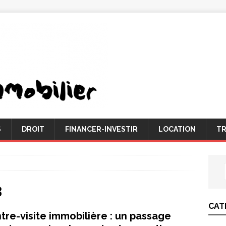
S
DROIT
FINANCER-INVESTIR
LOCATION
TR
3
CAT
tre-visite immobilière : un passage