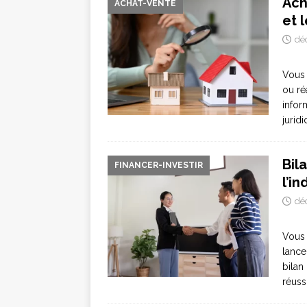
Ach
ACHAT-VENTE
et 
dé
Vous 
ou ré
infor
juridi
Bil
FINANCER-INVESTIR
l’i
dé
Vous 
lance
bilan
réuss