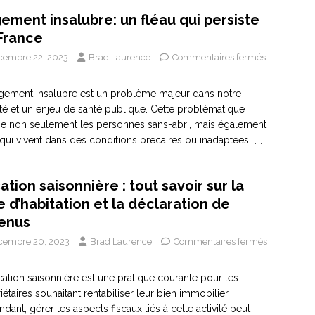
ement insalubre: un fléau qui persiste
France
cembre 22, 2023
Brad Laurence
Commentaires fermés
gement insalubre est un problème majeur dans notre
té et un enjeu de santé publique. Cette problématique
e non seulement les personnes sans-abri, mais également
qui vivent dans des conditions précaires ou inadaptées.
[…]
ation saisonnière : tout savoir sur la
e d’habitation et la déclaration de
enus
cembre 20, 2023
Brad Laurence
Commentaires fermés
cation saisonnière est une pratique courante pour les
iétaires souhaitant rentabiliser leur bien immobilier.
dant, gérer les aspects fiscaux liés à cette activité peut