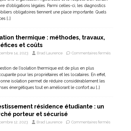
e d’obligations légales. Parmi celles-ci, les diagnostics
iliers obligatoires tiennent une place importante. Quels
 ces
[…]
lation thermique : méthodes, travaux,
éfices et coûts
cembre 14, 2023
Brad Laurence
Commentaires fermés
estion de l’isolation thermique est de plus en plus
cupante pour les propriétaires et les locataires. En effet,
onne isolation permet de réduire considérablement les
ses énergétiques tout en améliorant le confort au
[…]
estissement résidence étudiante : un
ché porteur et sécurisé
cembre 12, 2023
Brad Laurence
Commentaires fermés