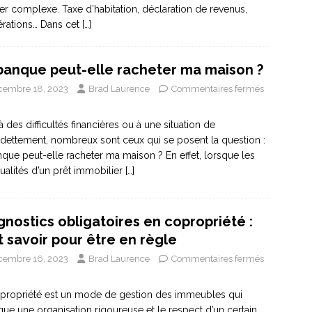
rer complexe. Taxe d’habitation, déclaration de revenus,
rations… Dans cet
[…]
banque peut-elle racheter ma maison ?
cembre 18, 2023
Brad Laurence
Commentaires fermés
à des difficultés financières ou à une situation de
dettement, nombreux sont ceux qui se posent la question :
nque peut-elle racheter ma maison ? En effet, lorsque les
alités d’un prêt immobilier
[…]
gnostics obligatoires en copropriété :
t savoir pour être en règle
cembre 16, 2023
Brad Laurence
Commentaires fermés
propriété est un mode de gestion des immeubles qui
que une organisation rigoureuse et le respect d’un certain