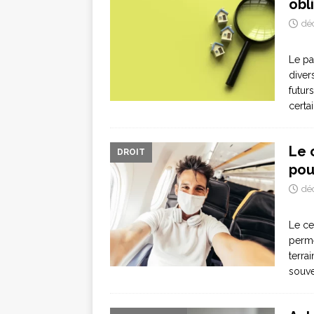
obl
dé
Le pa
diver
futur
certa
Le 
DROIT
pou
dé
Le ce
perme
terrai
souve