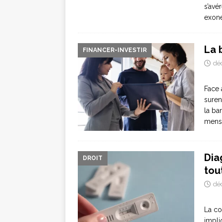
s’avé
exoné
La 
FINANCER-INVESTIR
dé
Face 
suren
la ba
mensu
Dia
DROIT
tou
dé
La co
impli