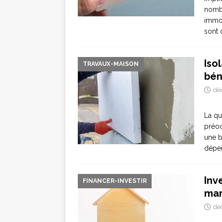
nombr
immob
sont
Iso
TRAVAUX-MAISON
bén
dé
La qu
préoc
une b
dépen
Inv
FINANCER-INVESTIR
mar
dé